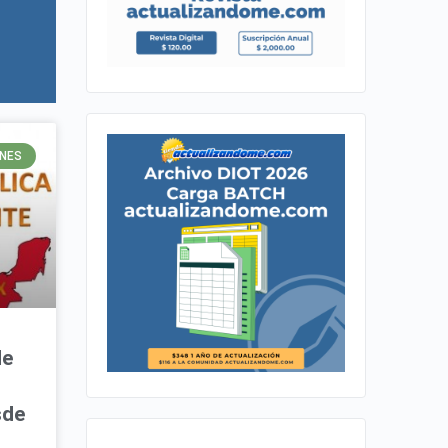
ONES
de
sde