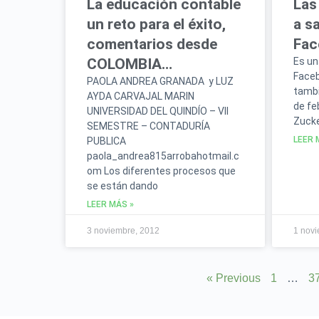
La educación contable
Las
un reto para el éxito,
a s
comentarios desde
Fac
COLOMBIA…
Es un
Faceb
PAOLA ANDREA GRANADA y LUZ
tambi
AYDA CARVAJAL MARIN
de fe
UNIVERSIDAD DEL QUINDÍO – VII
Zucke
SEMESTRE – CONTADURÍA
LEER 
PUBLICA
paola_andrea815arrobahotmail.c
om Los diferentes procesos que
se están dando
LEER MÁS »
3 noviembre, 2012
1 novi
« Previous
1
…
3