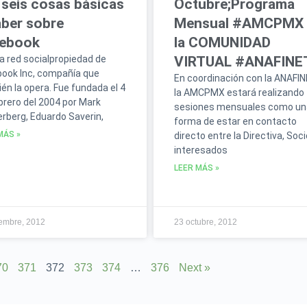
 seis cosas básicas
Octubre;Programa
aber sobre
Mensual #AMCPMX 
ebook
la COMUNIDAD
a red socialpropiedad de
VIRTUAL #ANAFINE
ook Inc, compañía que
En coordinación con la ANAFI
én la opera. Fue fundada el 4
la AMCPMX estará realizando
brero del 2004 por Mark
sesiones mensuales como un
rberg, Eduardo Saverin,
forma de estar en contacto
MÁS »
directo entre la Directiva, Soc
interesados
LEER MÁS »
embre, 2012
23 octubre, 2012
70
371
372
373
374
…
376
Next »