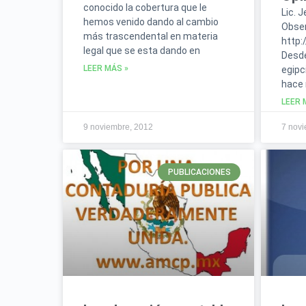
conocido la cobertura que le
Lic. 
hemos venido dando al cambio
Obser
más trascendental en materia
http:
legal que se esta dando en
Desde
LEER MÁS »
egipc
hace 
LEER 
9 noviembre, 2012
7 novi
PUBLICACIONES