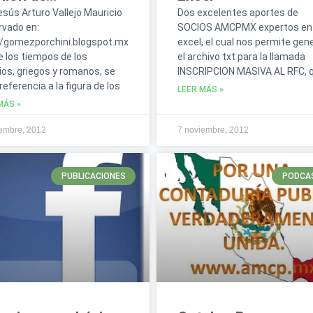
Jesús Arturo Vallejo Mauricio
Dos excelentes aportes de
vado en:
SOCIOS AMCPMX expertos en
//gomezporchini.blogspot.mx
excel, el cual nos permite gen
 los tiempos de los
el archivo txt para la llamada
ios, griegos y romanos, se
INSCRIPCION MASIVA AL RFC, 
referencia a la figura de los
LEER MÁS »
MÁS »
embre, 2012
7 noviembre, 2012
PUBLICACIONES
PODCA