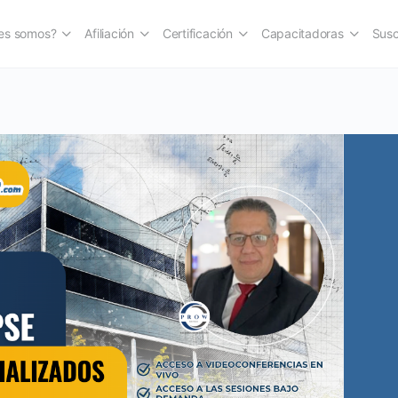
es somos?
Afiliación
Certificación
Capacitadoras
Susc