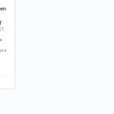
en
T
NET,
a
ios e