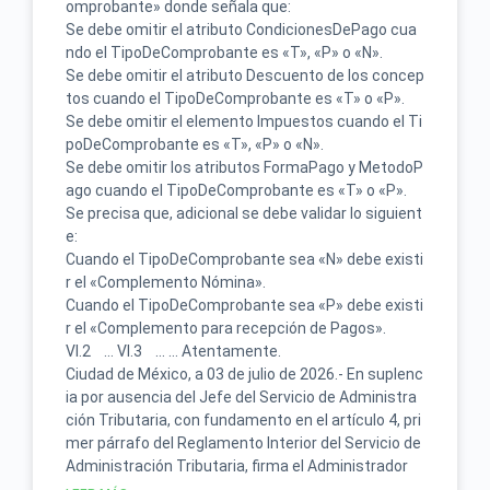
omprobante» donde señala que:
Se debe omitir el atributo CondicionesDePago cua
ndo el TipoDeComprobante es «T», «P» o «N».
Se debe omitir el atributo Descuento de los concep
tos cuando el TipoDeComprobante es «T» o «P».
Se debe omitir el elemento Impuestos cuando el Ti
poDeComprobante es «T», «P» o «N».
Se debe omitir los atributos FormaPago y MetodoP
ago cuando el TipoDeComprobante es «T» o «P».
Se precisa que, adicional se debe validar lo siguient
e:
Cuando el TipoDeComprobante sea «N» debe existi
r el «Complemento Nómina».
Cuando el TipoDeComprobante sea «P» debe existi
r el «Complemento para recepción de Pagos».
VI.2 … VI.3 … … Atentamente.
Ciudad de México, a 03 de julio de 2026.- En suplenc
ia por ausencia del Jefe del Servicio de Administra
ción Tributaria, con fundamento en el artículo 4, pri
mer párrafo del Reglamento Interior del Servicio de
Administración Tributaria, firma el Administrador