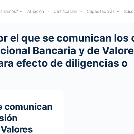
es somos?
Afiliación
Certificación
Capacitadoras
Suscr
 el que se comunican los 
cional Bancaria y de Valor
ra efecto de diligencias o
e comunican
isión
 Valores