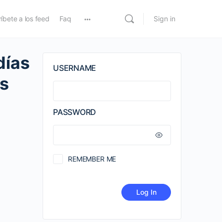
íbete a los feed
Faq
Sign in
días
USERNAME
es
PASSWORD
REMEMBER ME