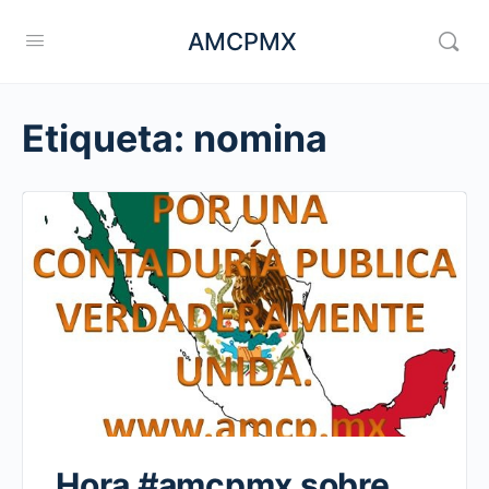
AMCPMX
Etiqueta:
nomina
Hora #amcpmx sobre