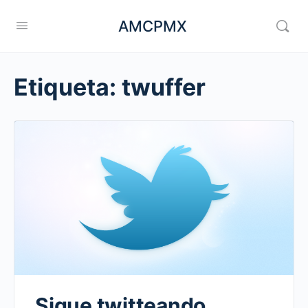
AMCPMX
Etiqueta:
twuffer
Sigue twitteando