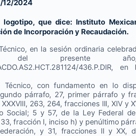
0/12/2024
logotipo, que dice: Instituto Mexic
ción de Incorporación y Recaudación.
Técnico, en la sesión ordinaria celebra
re del presente añ
CDO.AS2.HCT.281124/436.P.DIR, en l
o Técnico, con fundamento en lo disp
egundo párrafo, 27, primer párrafo y fra
 XXXVIII, 263, 264, fracciones III, XIV y XV
o Social; 5 y 57, de la Ley Federal de
33, fracción I, inciso h) y penúltimo pár
Federación, y 31, fracciones II y XX, 