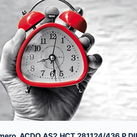
ro ACDO.AS2.HCT.281124/436.P.DIR