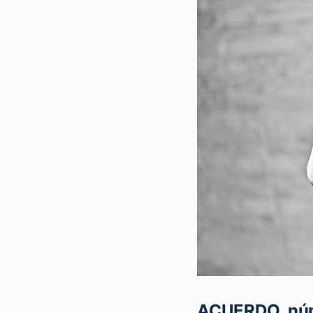
ACUERDO núme