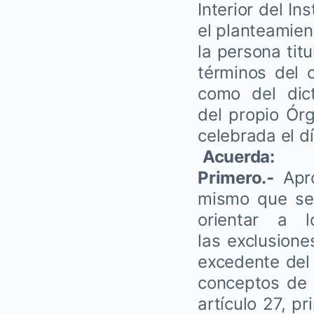
Interior del I
el planteamien
la persona tit
términos del 
como del dic
del propio Órg
celebrada el d
Acuerda:
Primero.-
Apro
mismo que se
orientar a 
las exclusione
excedente del 
conceptos de 
artículo 27, p