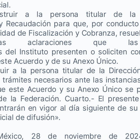
ial.
truir a la persona titular de la
 y Recaudación para que, por conducto
Unidad de Fiscalización y Cobranza, resue
las aclaraciones que las
s del Instituto presenten o soliciten c
este Acuerdo y de su Anexo Único.
uir a la persona titular de la Direcció
s trámites necesarios ante las instanci
ue este Acuerdo y su Anexo Único se p
 de la Federación. Cuarto.- El presen
trarán en vigor al día siguiente de su
cial de difusión».
éxico, 28 de noviembre de 2024.