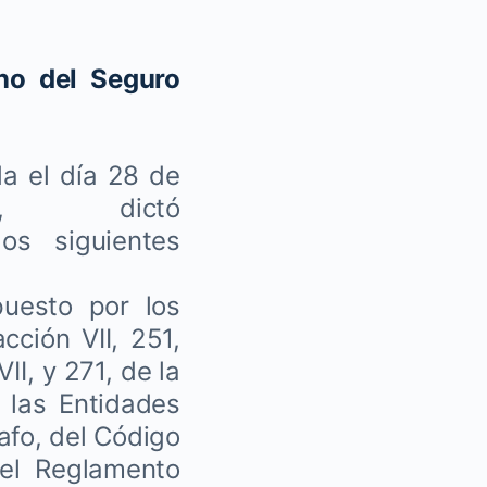
ano del Seguro
da el día 28 de
o, dictó
os siguientes
uesto por los
cción VII, 251,
II, y 271, de la
 las Entidades
rafo, del Código
del Reglamento