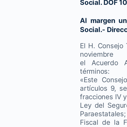
Social. DOF 1
Al margen un 
Social.- Direc
El H. Consejo 
noviemb
el Acuerdo A
términos:
«Este Consej
artículos 9, s
fracciones IV y
Ley del Segur
Paraestatales; 
Fiscal de la 