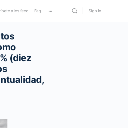
íbete a los feed
Faq
Sign in
etos
como
0% (diez
os
ntualidad,