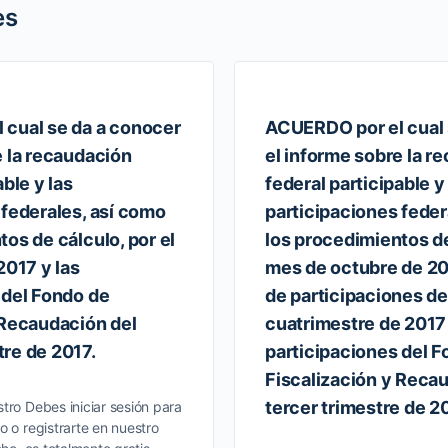
es
 cual se da a conocer
ACUERDO por el cual 
e la recaudación
el informe sobre la r
able y las
federal participable y
 federales, así como
participaciones feder
os de cálculo, por el
los procedimientos de
2017 y las
mes de octubre de 201
 del Fondo de
de participaciones d
 Recaudación del
cuatrimestre de 2017 
re de 2017.
participaciones del 
Fiscalización y Reca
tercer trimestre de 2
tro Debes iniciar sesión para
o o registrarte en nuestro