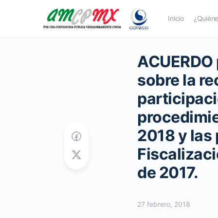
Inicio
¿Quién
ACUERDO po
sobre la re
participac
procedimie
2018 y las
Fiscalizac
de 2017.
27 febrero, 2018