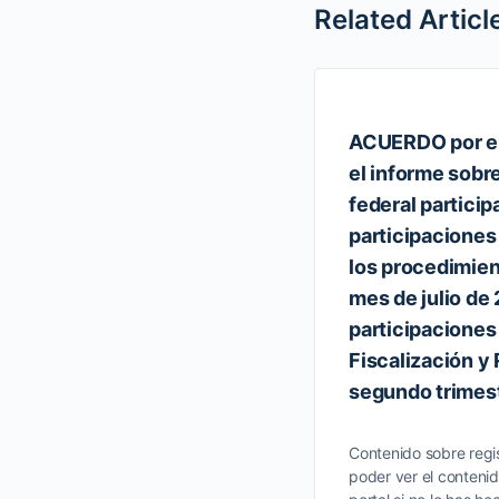
Related Articl
ACUERDO por el
el informe sobr
federal particip
participaciones
los procedimient
mes de julio de 
participaciones
Fiscalización y
segundo trimest
Contenido sobre regis
poder ver el contenid