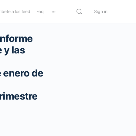
íbete a los feed
Faq
Sign in
informe
 y las
e enero de
trimestre