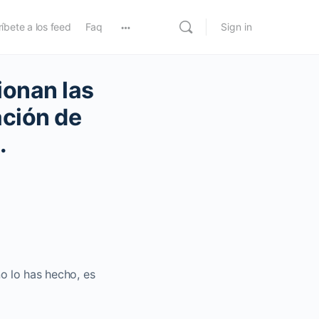
íbete a los feed
Faq
Sign in
ionan las
ación de
.
no lo has hecho, es