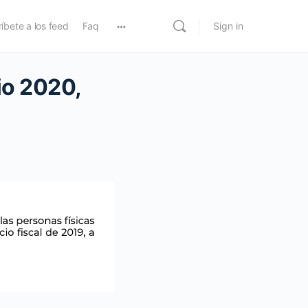
íbete a los feed
Faq
Sign in
io 2020,