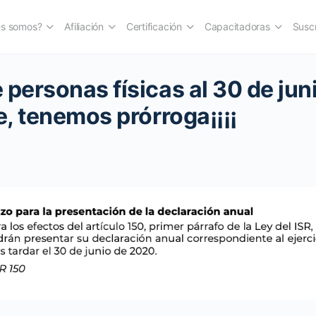
es somos?
Afiliación
Certificación
Capacitadoras
Suscr
 personas físicas al 30 de jun
e, tenemos prórroga¡¡¡¡