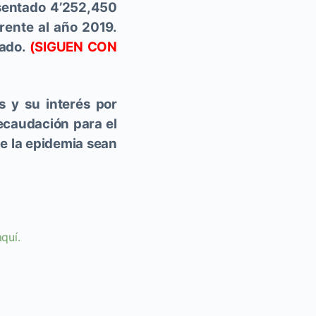
esentado 4’252,450
erente al año 2019.
sado.
(SIGUEN CON
s y su interés por
ecaudación para el
de la epidemia sean
quí.