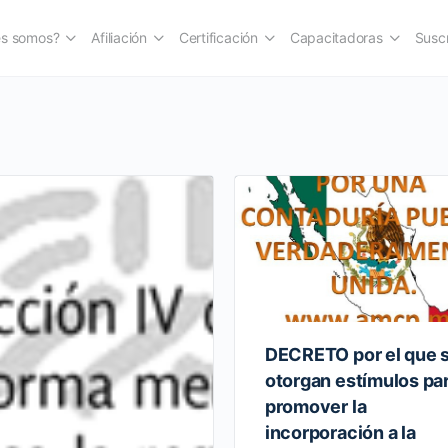
es somos?
Afiliación
Certificación
Capacitadoras
Suscr
DECRETO por el que 
otorgan estímulos pa
promover la
incorporación a la