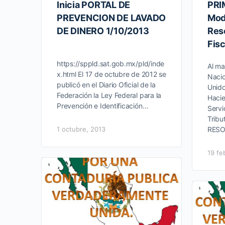
Inicia PORTAL DE
PRI
PREVENCION DE LAVADO
Modi
DE DINERO 1/10/2013
Res
Fisc
https://sppld.sat.gob.mx/pld/inde
Al ma
x.html El 17 de octubre de 2012 se
Nacio
publicó en el Diario Oficial de la
Unido
Federación la Ley Federal para la
Hacie
Prevención e Identificación…
Servi
Tribu
1 octubre, 2013
RES
19 fe