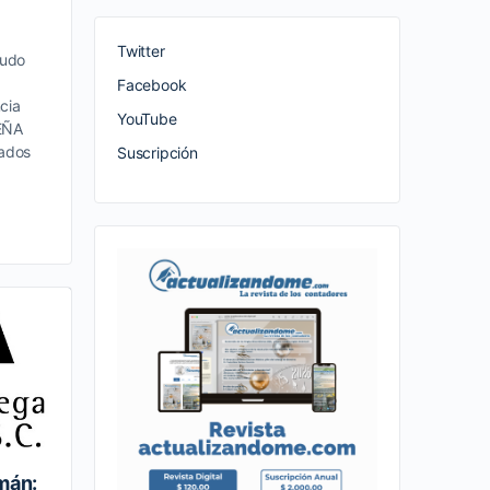
Twitter
cudo
Facebook
cia
YouTube
EÑA
tados
Suscripción
mán: