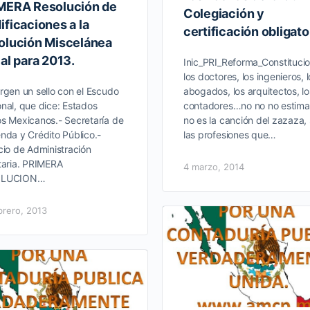
MERA Resolución de
Colegiación y
ficaciones a la
certificación obligato
olución Miscelánea
al para 2013.
Inic_PRI_Reforma_Constitucio
los doctores, los ingenieros, 
rgen un sello con el Escudo
abogados, los arquitectos, lo
nal, que dice: Estados
contadores…no no no estima
s Mexicanos.- Secretaría de
no es la canción del zazaza,
nda y Crédito Público.-
las profesiones que…
cio de Administración
taria. PRIMERA
4 marzo, 2014
OLUCION…
brero, 2013