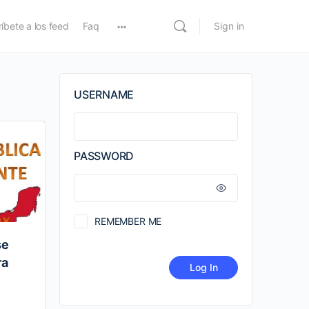
íbete a los feed
Faq
Sign in
USERNAME
PASSWORD
REMEMBER ME
se
ra