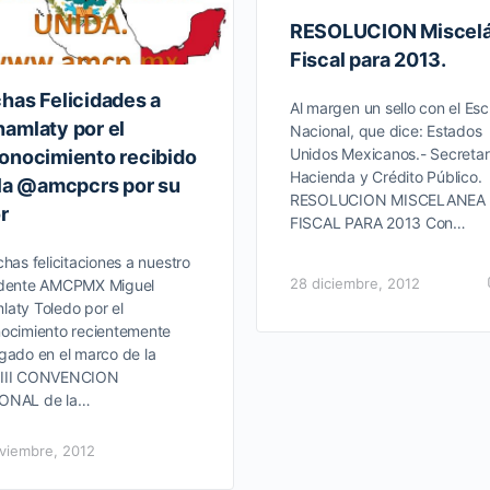
RESOLUCION Miscel
Fiscal para 2013.
has Felicidades a
Al margen un sello con el Es
amlaty por el
Nacional, que dice: Estados
Unidos Mexicanos.- Secretar
onocimiento recibido
Hacienda y Crédito Público.
 la @amcpcrs por su
RESOLUCION MISCELANEA
r
FISCAL PARA 2013 Con…
s felicitaciones a nuestro
28 diciembre, 2012
idente AMCPMX Miguel
aty Toledo por el
ocimiento recientemente
gado en el marco de la
III CONVENCION
ONAL de la…
viembre, 2012