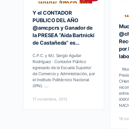
Y el CONTADOR
PUBLICO DEL AÑO
Muc
@amcpcrs y Ganador de
@ch
la PRESEA “Aida Bartnicki
Rec
de Castañeda” es…
por
C.P.C. y M.I. Sergio Aguilar
labo
Rodríguez · Contador Público
egresado de la Escuela Superior
Mucha
de Comercio y Administración, por
Pres
el Instituto Politécnico Nacional
CHaml
(IPN). ·…
recon
entre
17 noviembre, 2012
XXXV
NACI
16 no