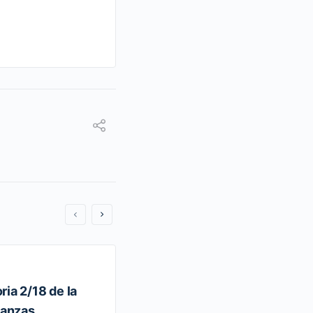
ia 2/18 de la
CIRCULAR Modificatoria 3/
ianzas.
Única de Seguros y Fianzas