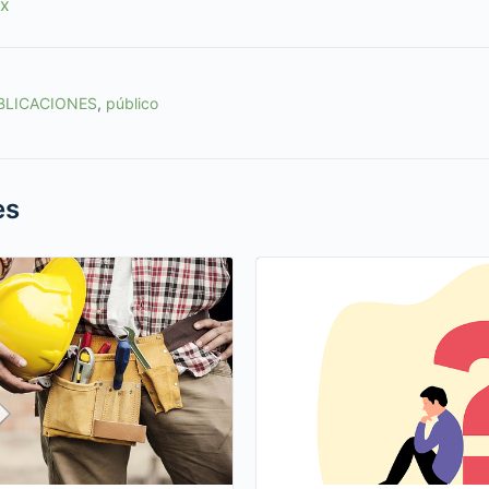
mx
BLICACIONES
,
público
es