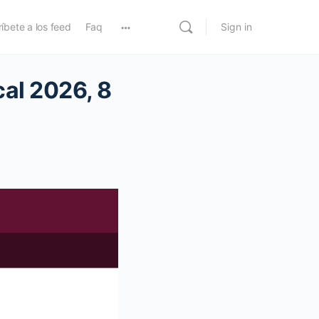
íbete a los feed
Faq
Sign in
cal 2026, 8