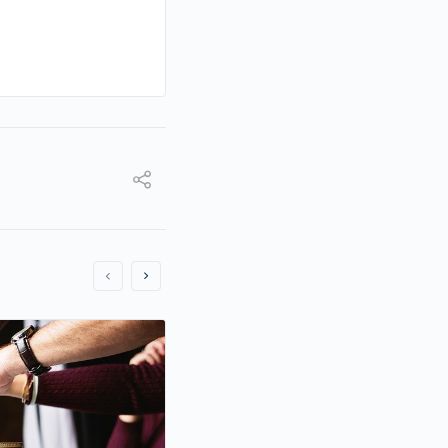
DECRETO Promulgatorio de
Protocolo que Modifica el
entre los Estados Unidos 