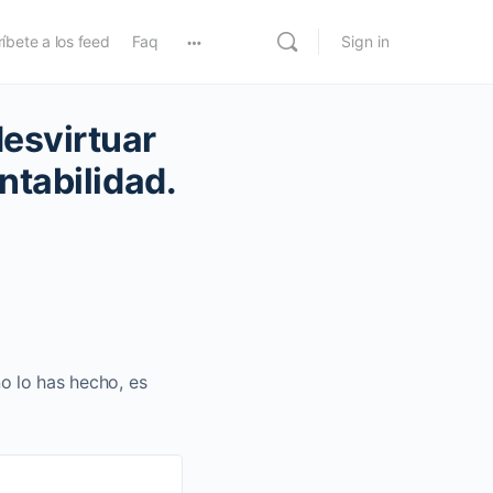
íbete a los feed
Faq
Sign in
esvirtuar
ontabilidad.
no lo has hecho, es