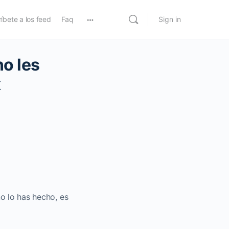
íbete a los feed
Faq
Sign in
o les
x
no lo has hecho, es