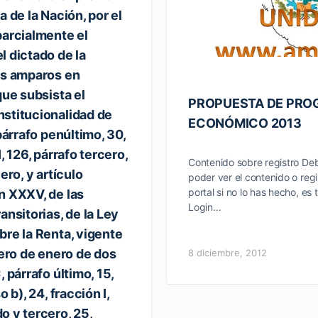
a de la Nación, por el
parcialmente el
l dictado de la
os amparos en
que subsista el
PROPUESTA DE PR
stitucionalidad de
ECONÓMICO 2013
 párrafo penúltimo, 30,
, 126, párrafo tercero,
Contenido sobre registro Deb
ero, y artículo
poder ver el contenido o regi
portal si no lo has hecho, es 
n XXXV, de las
Login…
ansitorias, de la Ley
bre la Renta, vigente
mero de enero de dos
8 diciembre, 2012
, párrafo último, 15,
o b), 24, fracción I,
o y tercero, 25,