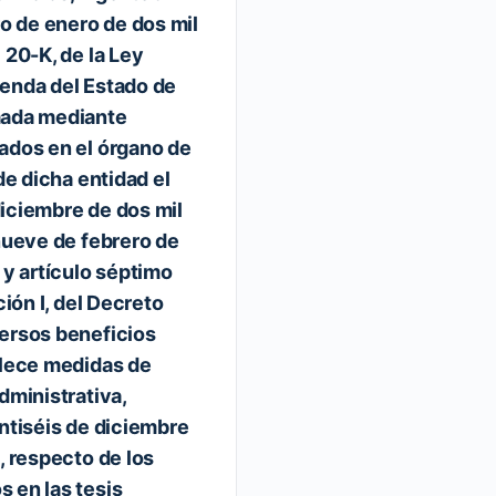
ro de enero de dos mil
 20-K, de la Ley
enda del Estado de
mada mediante
ados en el órgano de
 de dicha entidad el
iciembre de dos mil
inueve de febrero de
 y artículo séptimo
ción I, del Decreto
ersos beneficios
blece medidas de
dministrativa,
intiséis de diciembre
, respecto de los
 en las tesis