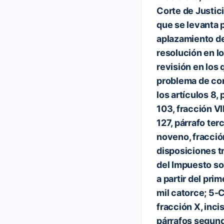
Corte de Justici
que se levanta 
aplazamiento de
resolución en l
revisión en los 
problema de con
los artículos 8,
103, fracción VII
127, párrafo terc
noveno, fracció
disposiciones tr
del Impuesto so
a partir del pri
mil catorce; 5-C
fracción X, incis
párrafos segund