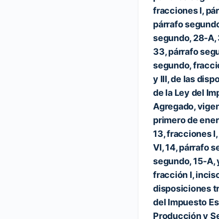
fracciones I, pár
párrafo segundo
segundo, 28-A, 
33, párrafo segu
segundo, fraccio
y III, de las dis
de la Ley del Im
Agregado, vigent
primero de ener
13, fracciones I
VI, 14, párrafo 
segundo, 15-A, y
fracción I, inciso
disposiciones tr
del Impuesto Es
Producción y Se