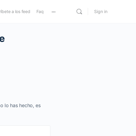
íbete a los feed
Faq
Sign in
te
no lo has hecho, es