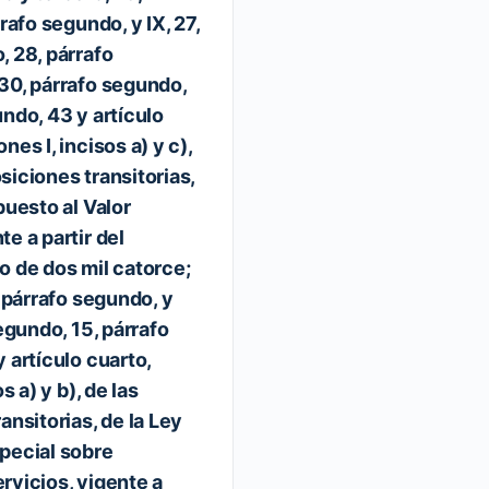
rafo segundo, y IX, 27,
, 28, párrafo
30, párrafo segundo,
ndo, 43 y artículo
nes I, incisos a) y c),
posiciones transitorias,
puesto al Valor
e a partir del
o de dos mil catorce;
, párrafo segundo, y
segundo, 15, párrafo
 artículo cuarto,
s a) y b), de las
ansitorias, de la Ley
pecial sobre
rvicios, vigente a