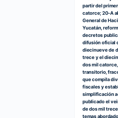
partir del prime
catorce; 20-A al
General de Haci
Yucatán, refor
decretos public
difusión oficial
diecinueve de d
trece y el diec
dos mil catorce,
transitorio, frac
que compila div
fiscales y esta
simplificación a
publicado el ve
de dos mil trece
temas abordados