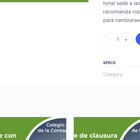
hotel sede a la
recomienda rop
para cambiarse
Reventón
-
+
Playero
Coco
Aventura
SPECS
quantity
Category: