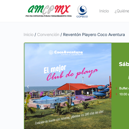
Inicio
¿Quién
Inicio
/
Convención
/ Reventón Playero Coco Aventura