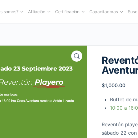
es somos?
Afiliación
Certificación
Capacitadoras
Suscr
Reventó
Aventu
$
1,000.00
Buffet de m
10:00 a 16:
Reventón playe
sábado 22 con t