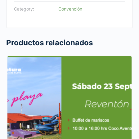
en
Category:
Convención
el
WTC
VERACRUZ
quantity
Productos relacionados