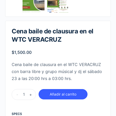
Cena baile de clausura en el
WTC VERACRUZ
$
1,500.00
Cena baile de clausura en el WTC VERACRUZ
con barra libre y grupo músical y dj el sábado
23 a las 20:00 hrs a 03:00 hrs.
Cena
-
+
Añadir al carrito
baile
de
clausura
SPECS