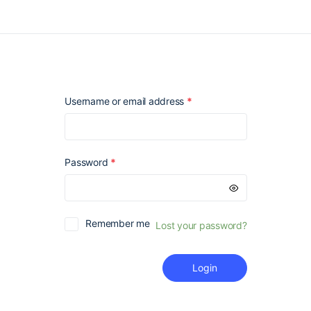
Required
Username or email address
*
Required
Password
*
Remember me
Lost your password?
Login