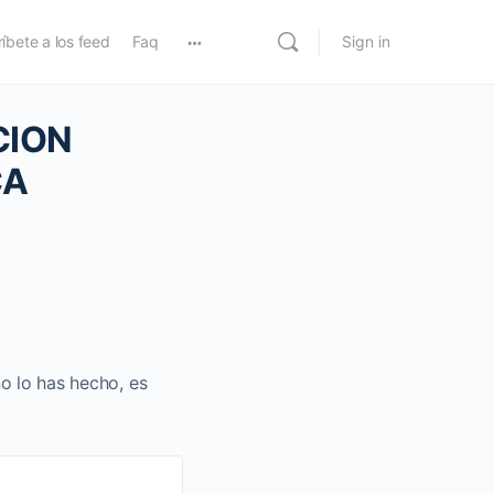
íbete a los feed
Faq
Sign in
CION
CA
no lo has hecho, es