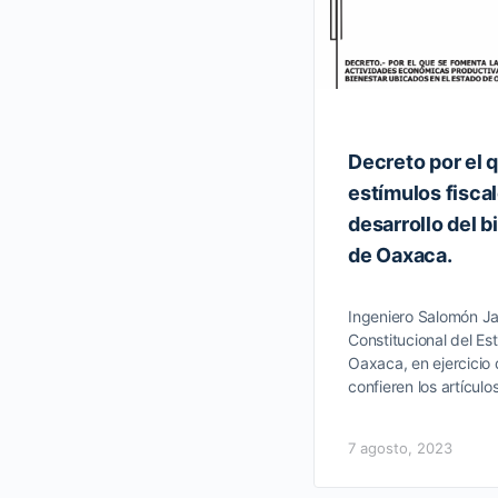
Decreto por el 
estímulos fiscal
desarrollo del b
de Oaxaca.
Ingeniero Salomón J
Constitucional del E
Oaxaca, en ejercicio 
confieren los artícul
7 agosto, 2023