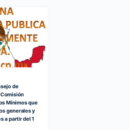
nsejo de
ANEXO 4 «Horario de las a
 Comisión
DE LAS REGLAS GENERALE
ios Mínimos que
COMERCIO EXTERIOR PAR
mos generales y
 a partir del 1
ANEXO 4 DE LAS REGLAS GENERAL
COMERCIO EXTERIOR PARA 2020 