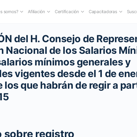
es somos?
Afiliación
Certificación
Capacitadoras
Suscr
N del H. Consejo de Represe
n Nacional de los Salarios Mí
 salarios mínimos generales y
les vigentes desde el 1 de en
 los que habrán de regir a part
15
 sobre registro