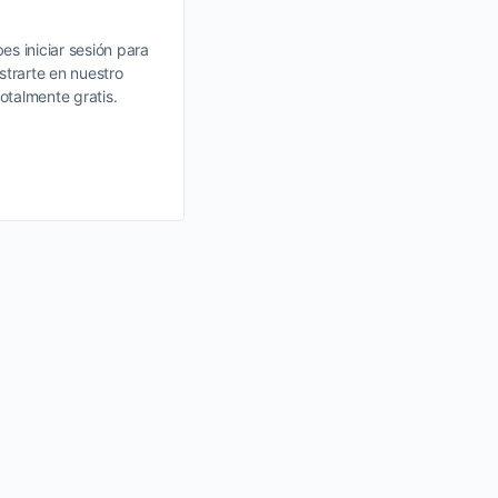
6/07/2020 Horario de las aduanas
Aduana/Sección Aduanera: Horario 
es iniciar sesión para
ADUANA…
strarte en nuestro
totalmente gratis.
9 julio, 2020