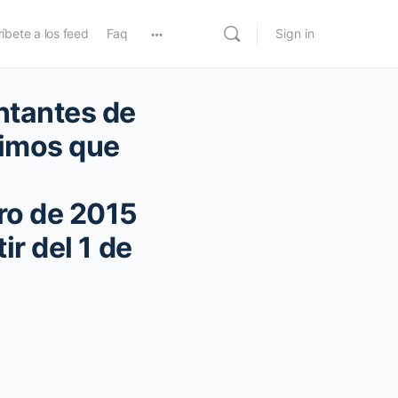
íbete a los feed
Faq
Sign in
ntantes de
nimos que
ero de 2015
ir del 1 de