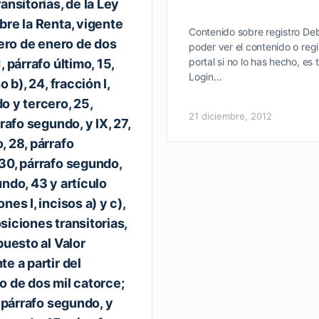
ansitorias, de la Ley
bre la Renta, vigente
Contenido sobre registro Deb
mero de enero de dos
poder ver el contenido o regi
portal si no lo has hecho, es 
, párrafo último, 15,
Login…
o b), 24, fracción I,
o y tercero, 25,
21 diciembre, 2012
rafo segundo, y IX, 27,
, 28, párrafo
30, párrafo segundo,
ndo, 43 y artículo
nes I, incisos a) y c),
posiciones transitorias,
puesto al Valor
e a partir del
o de dos mil catorce;
, párrafo segundo, y