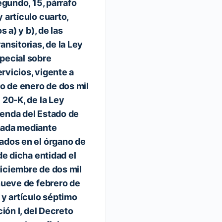
segundo, 15, párrafo
 artículo cuarto,
s a) y b), de las
ansitorias, de la Ley
pecial sobre
rvicios, vigente a
ro de enero de dos mil
 20-K, de la Ley
enda del Estado de
mada mediante
ados en el órgano de
 de dicha entidad el
iciembre de dos mil
inueve de febrero de
 y artículo séptimo
ción I, del Decreto