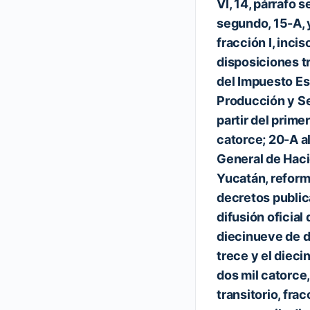
VI, 14, párrafo 
segundo, 15-A, y
fracción I, inciso
disposiciones tr
del Impuesto Es
Producción y Se
partir del prime
catorce; 20-A al
General de Haci
Yucatán, refor
decretos public
difusión oficial
diecinueve de d
trece y el diec
dos mil catorce,
transitorio, frac