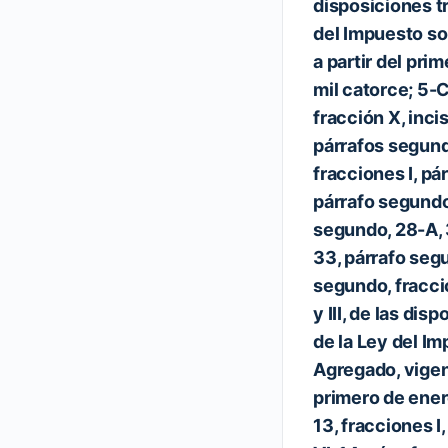
disposiciones tr
del Impuesto so
a partir del pri
mil catorce; 5-C
fracción X, incis
párrafos segund
fracciones I, pár
párrafo segundo
segundo, 28-A, 
33, párrafo segu
segundo, fraccio
y III, de las dis
de la Ley del Im
Agregado, vigent
primero de ener
13, fracciones I