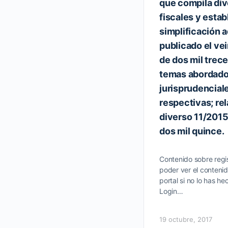
que compila div
fiscales y esta
simplificación a
publicado el ve
de dos mil trece
temas abordados
jurisprudenciale
respectivas; re
diverso 11/2015
dos mil quince.
Contenido sobre regis
poder ver el contenid
portal si no lo has he
Login…
19 octubre, 2017