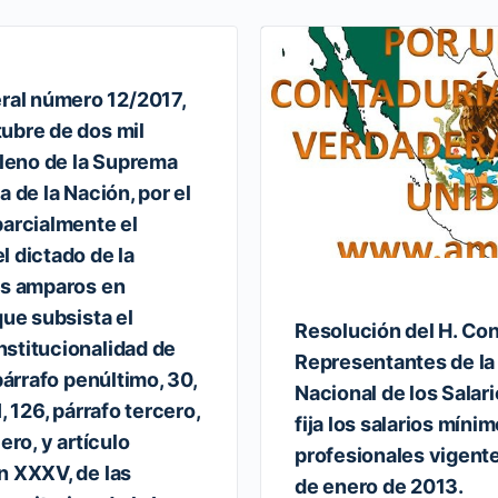
al número 12/2017,
ubre de dos mil
Pleno de la Suprema
a de la Nación, por el
parcialmente el
l dictado de la
os amparos en
que subsista el
Resolución del H. Co
stitucionalidad de
Representantes de la
 párrafo penúltimo, 30,
Nacional de los Salar
, 126, párrafo tercero,
fija los salarios míni
ero, y artículo
profesionales vigentes
n XXXV, de las
de enero de 2013.