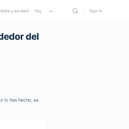
íbete a los feed
Faq
Sign in
dedor del
no lo has hecho, es