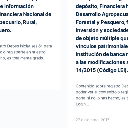
de información
depósito, Financiera 
Financiera Nacional de
Desarrollo Agropecuar
pecuario, Rural,
Forestal y Pesquero,
uero.
inversión y sociedade
de objeto múltiple qu
vínculos patrimonial
tro Debes iniciar sesión para
o o registrarte en nuestro
institución de banca m
cho, es totalmente gratis.
a las modificaciones a
14/2015 (Código LEI).
Contenido sobre registro Deb
poder ver el contenido o regi
portal si no lo has hecho, es 
Login…
27 diciembre, 2017