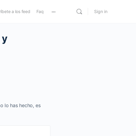
íbete a los feed
Faq
Sign in
 y
no lo has hecho, es