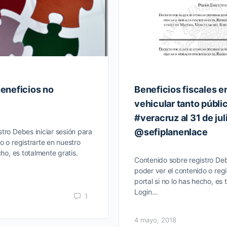
eneficios no
Beneficios fiscales e
vehicular tanto públ
#veracruz al 31 de jul
@sefiplanenlace
tro Debes iniciar sesión para
o o registrarte en nuestro
cho, es totalmente gratis.
Contenido sobre registro Deb
poder ver el contenido o regi
portal si no lo has hecho, es 
Login…
1
4 mayo, 2018