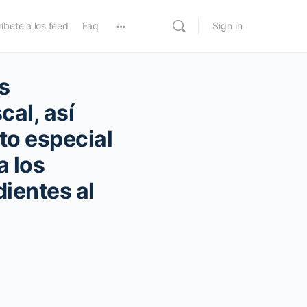
íbete a los feed
Faq
Sign in
s
cal, así
to especial
a los
ientes al