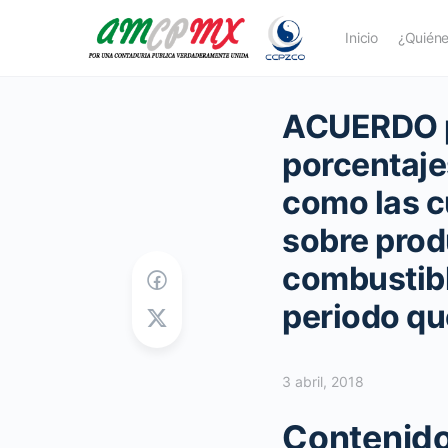
Inicio
¿Quién
ACUERDO po
porcentajes
como las c
sobre prod
combustibl
periodo qu
3 abril, 2018
Contenido