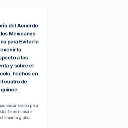
io del Acuerdo
RESOLUCIÓN que modifica 
idos Mexicanos
disposiciones de carácter 
na para Evitar la
materia prudencial, contabl
evenir la
requerimiento de informac
specto a los
aplicables a la Financiera 
nta y sobre el
Desarrollo Agropecuario, Ru
ocolo, hechos en
Forestal y Pesquero.
el cuatro de
 quince.
Contenido sobre registro Debes inici
poder ver el contenido o registrarte
portal si no lo has hecho, es totalmen
es iniciar sesión para
Login…
strarte en nuestro
totalmente gratis.
4 enero, 2018