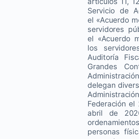
artículos 11, 
Servicio de A
el «Acuerdo me
servidores púb
el «Acuerdo m
los servidor
Auditoría Fis
Grandes Cont
Administració
delegan divers
Administració
Federación el
abril de 20
ordenamientos 
personas físi