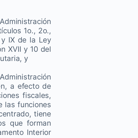
Administración
culos 1o., 2o.,
I y IX de la Ley
ón XVII y 10 del
utaria, y
 Administración
en, a efecto de
iones fiscales,
e las funciones
entrado, tiene
cos que forman
amento Interior