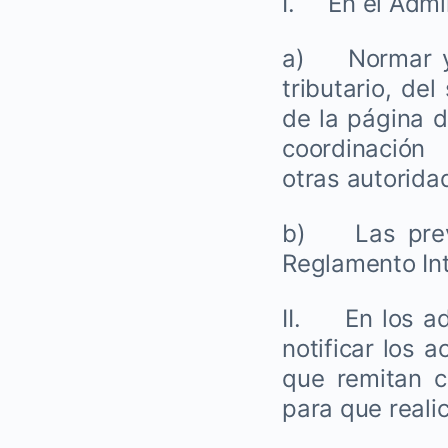
I. En el Admi
a) Normar y a
tributario, del
de la página d
coordinació
otras autoridad
b) Las previs
Reglamento Inte
II. En los ad
notificar los 
que remitan cr
para que realic