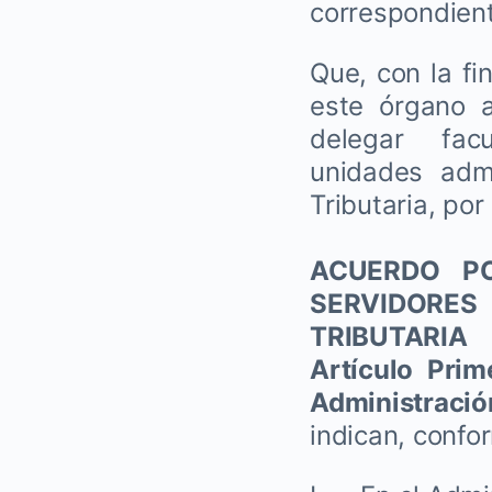
correspondient
Que, con la fi
este órgano a
delegar fac
unidades admi
Tributaria, por
ACUERDO P
SERVIDORES
TRIBUTARIA
Artículo Prim
Administraci
indican, confor