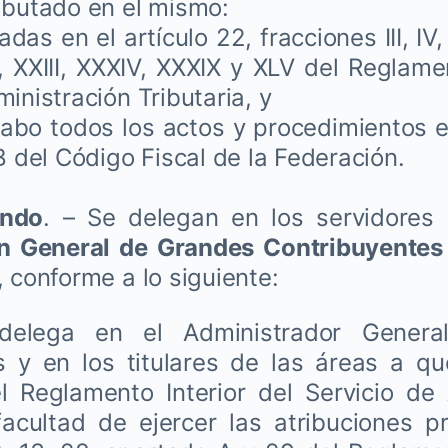
ibutado en el mismo:
as en el artículo 22, fracciones III, IV, V,
XIX, XXIII, XXXIV, XXXIX y XLV del Reglame
inistración Tributaria, y
cabo todos los actos y procedimientos 
-B del Código
Fiscal de la Federación.
undo
. – Se delegan en los servidores 
n General de Grandes Contribuyentes
, conforme a lo siguiente:
ga en el Administrador General
 y en los titulares de las áreas a qu
l Reglamento Interior del Servicio de
 facultad de ejercer las atribuciones p