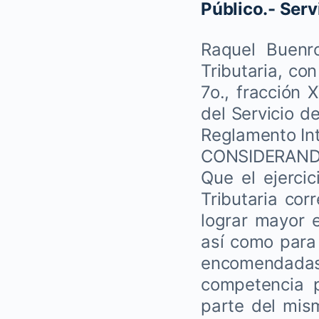
Público.- Serv
Raquel Buenro
Tributaria, co
7o., fracción X
del Servicio de
Reglamento Inte
CONSIDERAN
Que el ejercic
Tributaria cor
lograr mayor e
así como para 
encomendadas 
competencia p
parte del mism