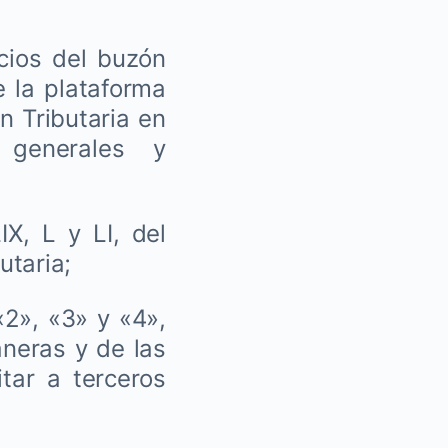
cios del buzón
de la plataforma
n Tributaria en
 generales y
X, L y LI, del
utaria;
2», «3» y «4»,
aneras y de las
itar a terceros