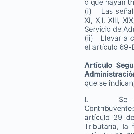
o que hayan tr
(i) Las señalad
XI, XII, XIII, 
Servicio de Adm
(ii) Llevar a 
el artículo 69
Artículo Seg
Administració
que se indican
I. Se dele
Contribuyentes
artículo 29 de
Tributaria, la