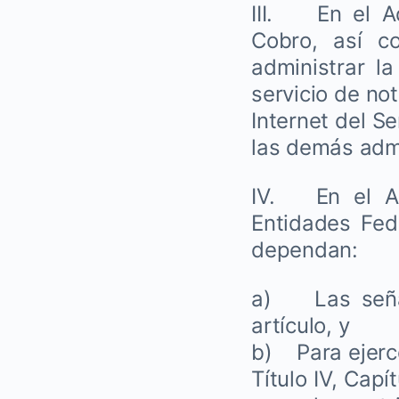
III. En el Ad
Cobro, así c
administrar la
servicio de not
Internet del S
las demás admi
IV. En el Ad
Entidades Fed
dependan:
a) Las señala
artículo, y
b) Para ejerce
Título IV, Capí