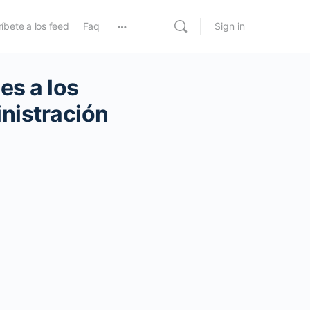
íbete a los feed
Faq
Sign in
es a los
inistración