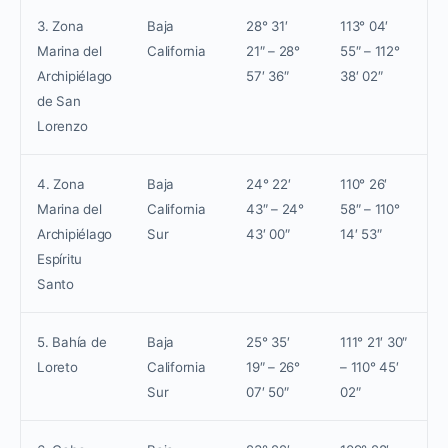
3. Zona
Baja
28° 31′
113° 04′
Marina del
California
21″ – 28°
55″ – 112°
Archipiélago
57′ 36″
38′ 02″
de San
Lorenzo
4. Zona
Baja
24° 22′
110° 26′
Marina del
California
43″ – 24°
58″ – 110°
Archipiélago
Sur
43′ 00″
14′ 53″
Espíritu
Santo
5. Bahía de
Baja
25° 35′
111° 21′ 30″
Loreto
California
19″ – 26°
– 110° 45′
Sur
07′ 50″
02″