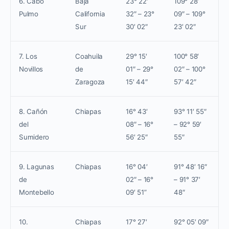
6. Cabo
Baja
23° 22′
109° 28′
Pulmo
California
32″ – 23°
09″ – 109°
Sur
30′ 02″
23′ 02″
7. Los
Coahuila
29° 15′
100° 58′
Novillos
de
01″ – 29°
02″ – 100°
Zaragoza
15′ 44″
57′ 42″
8. Cañón
Chiapas
16° 43′
93° 11′ 55″
del
08″ – 16°
– 92° 59′
Sumidero
56′ 25″
55″
9. Lagunas
Chiapas
16° 04′
91° 48′ 16″
de
02″ – 16°
– 91° 37′
Montebello
09′ 51”
48″
10.
Chiapas
17° 27′
92° 05′ 09″