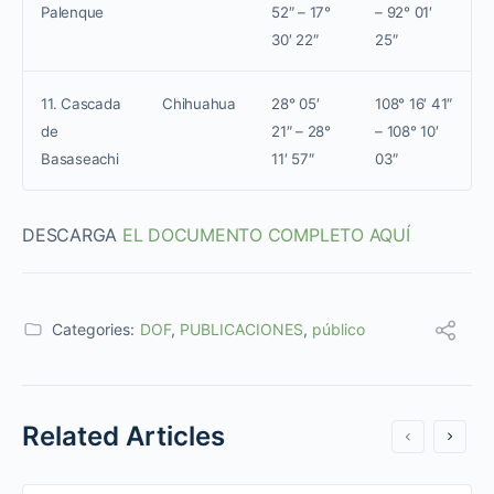
Palenque
52″ – 17°
– 92° 01′
30′ 22″
25″
11. Cascada
Chihuahua
28° 05′
108° 16′ 41″
de
21″ – 28°
– 108° 10′
Basaseachi
11′ 57″
03″
DESCARGA
EL DOCUMENTO COMPLETO AQUÍ
Categories:
DOF
,
PUBLICACIONES
,
público
Related Articles