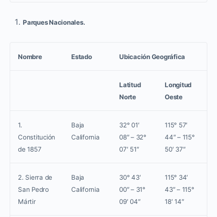
Parques Nacionales.
Nombre
Estado
Ubicación Geográfica
Latitud
Longitud
Norte
Oeste
1.
Baja
32° 01′
115° 57′
Constitución
California
08″ – 32°
44″ – 115°
de 1857
07′ 51″
50′ 37″
2. Sierra de
Baja
30° 43′
115° 34′
San Pedro
California
00″ – 31°
43″ – 115°
Mártir
09′ 04″
18′ 14″