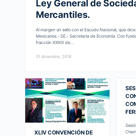
Ley General de Socied
Mercantiles.
Al margen un sello con el Escudo Nacional, que dice
Mexicanos.- SE.- Secretaría de Economía. Con funda
fracción XXXIII de…
31 diciembre, 2018
SES
CON
CO
FER
Sesió
Chaml
XLIV CONVENCIÓN DE