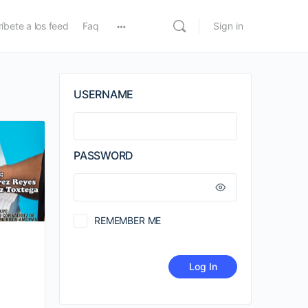
íbete a los feed
Faq
Sign in
USERNAME
PASSWORD
REMEMBER ME