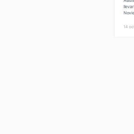
Asist
lleva
Novie
14 oc