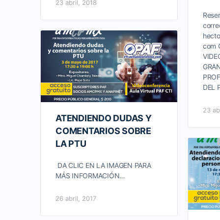
23 abril, 2018
Reser
corre
hect
com 
VIDE
GRAN
PROF
DEL 
23 ab
ATENDIENDO DUDAS Y
COMENTARIOS SOBRE
LA PTU
DA CLIC EN LA IMAGEN PARA
MÁS INFORMACIÓN…
26 abril, 2017