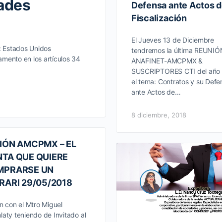
ades
Defensa ante Actos 
Fiscalización
El Jueves 13 de Diciembre
: Estados Unidos
tendremos la última REUNIÓ
mento en los artículos 34
ANAFINET-AMCPMX &
SUSCRIPTORES CTI del año
el tema: Contratos y su Defe
ante Actos de…
8 diciembre, 2018
IÓN AMCPMX – EL
TA QUE QUIERE
MPRARSE UN
RARI 29/05/2018
n con el Mtro Miguel
aty teniendo de Invitado al