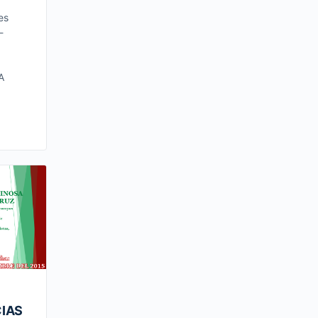
es
-
A
IAS