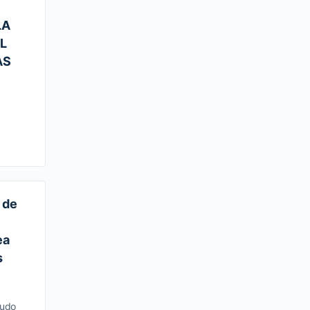
LA
L
AS
 de
ea
s
cudo