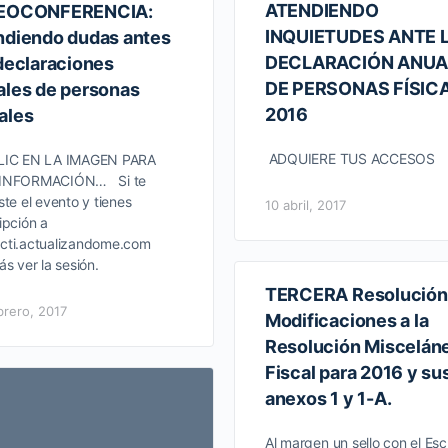
ATENDIENDO
EOCONFERENCIA:
INQUIETUDES ANTE 
ndiendo dudas antes
DECLARACIÓN ANUA
 declaraciones
DE PERSONAS FÍSIC
ales de personas
2016
ales
ADQUIERE TUS ACCESOS
LIC EN LA IMAGEN PARA
INFORMACIÓN… Si te
ste el evento y tienes
10 abril, 2017
ipción a
cti.actualizandome.com
s ver la sesión.
TERCERA Resolución
brero, 2017
Modificaciones a la
Resolución Miscelán
Fiscal para 2016 y su
anexos 1 y 1-A.
Al margen un sello con el Es