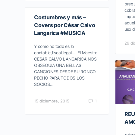
pregu
cobra
impue
Costumbres y más –
aquel
Covers por César Calvo
uso 
Langarica #MUSICA
29 di
Y como no todo es lo
contable,fiscal,legal… El Maestro
CESAR CALVO LANGARICA NOS
OBSEQUIA UNA BELLAS
CANCIONES DESDE SU RONCO
PECHO PARA TODOS LOS
SOCIOS…
15 diciembre, 2015
1
REU
AM