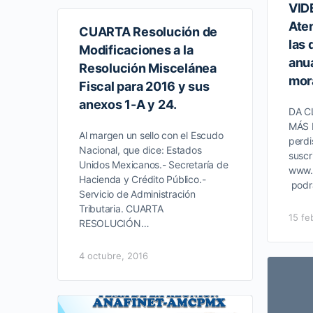
VID
Ate
CUARTA Resolución de
las
Modificaciones a la
anu
Resolución Miscelánea
mor
Fiscal para 2016 y sus
anexos 1-A y 24.
DA C
MÁS 
Al margen un sello con el Escudo
perdi
Nacional, que dice: Estados
suscr
Unidos Mexicanos.- Secretaría de
www.
Hacienda y Crédito Público.-
podrá
Servicio de Administración
Tributaria. CUARTA
15 fe
RESOLUCIÓN…
4 octubre, 2016