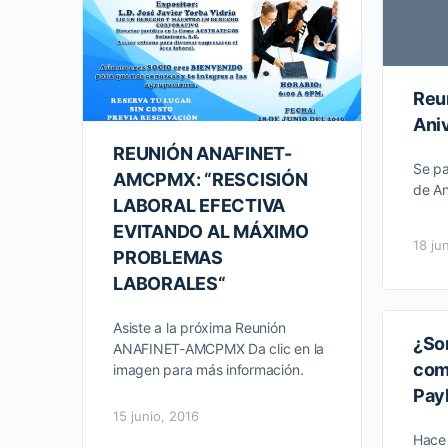
Reu
Ani
REUNIÓN ANAFINET-
Se pa
AMCPMX: “RESCISIÓN
de An
LABORAL EFECTIVA
EVITANDO AL MÁXIMO
18 ju
PROBLEMAS
LABORALES“
Asiste a la próxima Reunión
¿So
ANAFINET-AMCPMX Da clic en la
com
imagen para más información.
Pay
15 junio, 2016
Hace