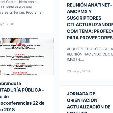
rael Castro Urieta con el
REUNIÓN ANAFINET-
El Conta que quiere
AMCPMX Y
arse un Ferrari. Programa…
SUSCRIPTORES
yo, 2018
CTI.ACTUALIZANDO
COM TEMA: PROFEC
PARA PROVEEDORES
ADQUIERE TU ACCESO A LA
REUNIÓN HACIENDO CLIC 
IMAGEN….
26 mayo, 2018
ebrando la
TADURÍA PÚBLICA –
JORNADA DE
ie de
ORIENTACIÓN
eoconferencias 22 de
ACTUALIZACIÓN DE
o 2018