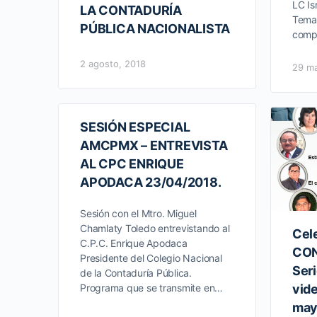
LC Is
LA CONTADURÍA
Tema 
PÚBLICA NACIONALISTA
compr
2 agosto, 2018
29 ma
SESIÓN ESPECIAL
AMCPMX – ENTREVISTA
AL CPC ENRIQUE
APODACA 23/04/2018.
Sesión con el Mtro. Miguel
Chamlaty Toledo entrevistando al
Cel
C.P.C. Enrique Apodaca
CON
Presidente del Colegio Nacional
Ser
de la Contaduría Pública.
Programa que se transmite en…
vid
may