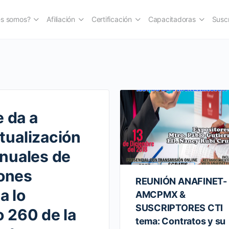
es somos?
Afiliación
Certificación
Capacitadoras
Suscr
 da a
ctualización
anuales de
iones
REUNIÓN ANAFINET-
a lo
AMCPMX &
SUSCRIPTORES CTI
o 260 de la
tema: Contratos y su