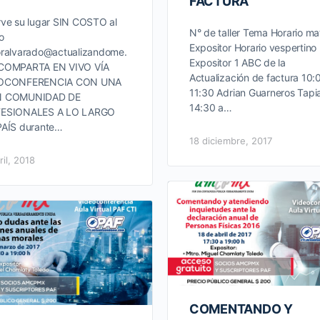
FACTURA
ve su lugar SIN COSTO al
N° de taller Tema Horario ma
o
Expositor Horario vespertino
oralvarado@actualizandome.
Expositor 1 ABC de la
COMPARTA EN VIVO VÍA
Actualización de factura 10:
OCONFERENCIA CON UNA
11:30 Adrian Guarneros Tapi
 COMUNIDAD DE
14:30 a…
ESIONALES A LO LARGO
PAÍS durante…
18 diciembre, 2017
ril, 2018
COMENTANDO Y