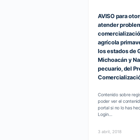
AVISO para otor
atender proble
comercializació
agrícola primav
los estados de 
Michoacán y Na
pecuario, del P
Comercializaci
Contenido sobre regis
poder ver el contenid
portal si no lo has he
Login…
3 abril, 2018