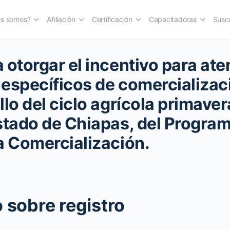
es somos?
Afiliación
Certificación
Capacitadoras
Suscr
 otorgar el incentivo para ate
específicos de comercializac
llo del ciclo agrícola primave
stado de Chiapas, del Progra
a Comercialización.
 sobre registro