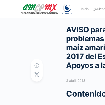
Inicio
¿Quién
AVISO para
problemas 
maíz amari
2017 del E
Apoyos a l
3 abril, 2018
Contenido