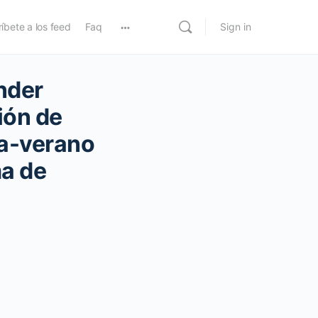
íbete a los feed
Faq
Sign in
nder
ión de
ra-verano
ma de