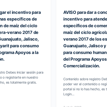
gar el incentivo para
AVISO para dar a cono
mas específicos de
incentivo para atend
n de maíz del ciclo
específicos de comer
era-verano 2017 de
maíz del ciclo agríco
Guanajuato, Jalisco,
verano 2017 de los e
yarit para consumo
Guanajuato, Jalisco 
rograma Apoyos a la
para consumo humano
ón.
del Programa Apoyos 
Comercialización.
tro Debes iniciar sesión para
o o registrarte en nuestro
Contenido sobre registro Deb
cho, es totalmente gratis.
poder ver el contenido o regi
portal si no lo has hecho, es 
Login…