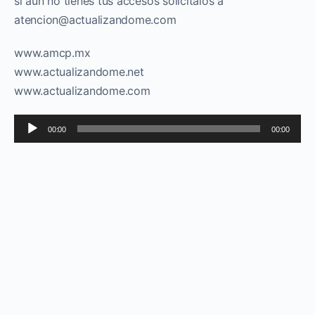
si aun no tienes tus accesos solicítalos a
atencion@actualizandome.com
www.amcp.mx
www.actualizandome.net
www.actualizandome.com
Reproductor
00:00
00:00
de
audio