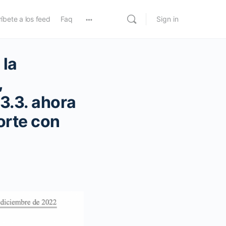
íbete a los feed
Faq
Sign in
 la
,
3.3. ahora
orte con