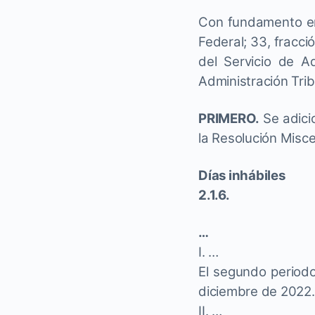
Con fundamento en 
Federal; 33, fracció
del Servicio de Ad
Administración Trib
PRIMERO.
Se adicio
la Resolución Misce
Días inhábiles
2.1.6.
…
I. …
El segundo periodo
diciembre de 2022.
II. …