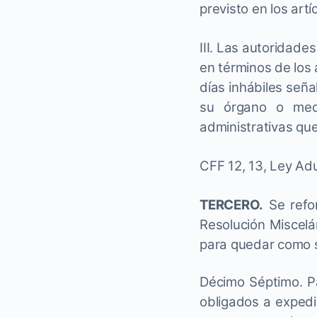
previsto en los art
III. Las autoridade
en términos de los 
días inhábiles señ
su órgano o medi
administrativas que
CFF 12, 13, Ley Adu
TERCERO.
Se refo
Resolución Miscelá
para quedar como 
Décimo
Séptimo. P
obligados a expedi