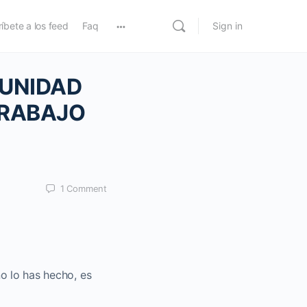
íbete a los feed
Faq
Sign in
MUNIDAD
TRABAJO
1
Comment
no lo has hecho, es