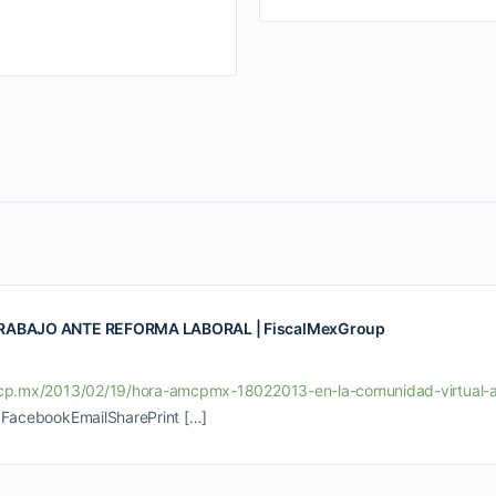
RABAJO ANTE REFORMA LABORAL | FiscalMexGroup
cp.mx/2013/02/19/hora-amcpmx-18022013-en-la-comunidad-virtual-an
FacebookEmailSharePrint […]