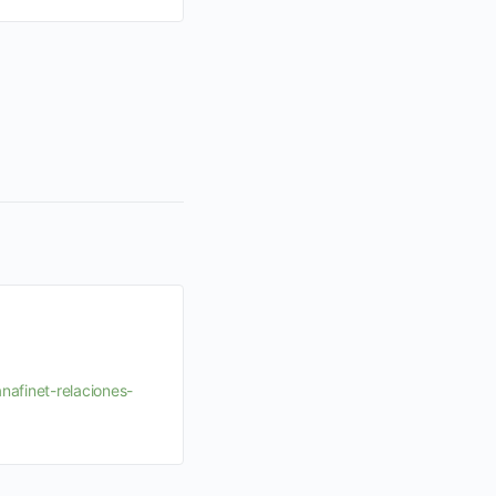
portal si no lo has hecho, es totalmen
Login…
21 diciembre, 2012
afinet-relaciones-