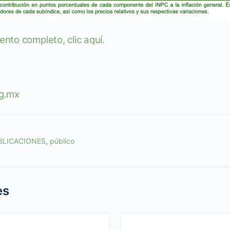
nto completo, clic aquí.
g.mx
BLICACIONES
,
público
es