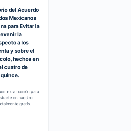
io del Acuerdo
idos Mexicanos
na para Evitar la
evenir la
specto a los
nta y sobre el
ocolo, hechos en
el cuatro de
Resolución del H. Consejo 
 quince.
Representantes de la Comi
Nacional de los Salarios M
es iniciar sesión para
fija los salarios mínimos ge
strarte en nuestro
profesionales vigentes a par
totalmente gratis.
de enero de 2013.
Contenido sobre registro Debes inici