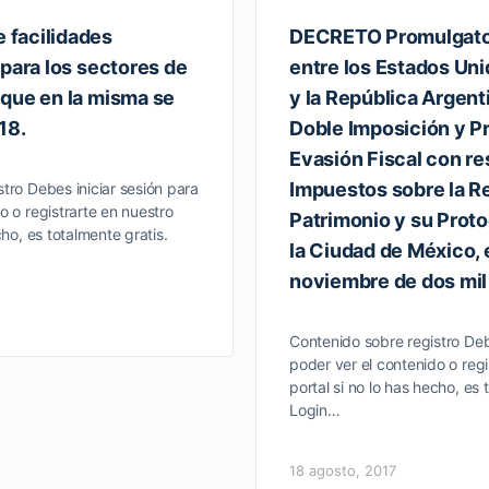
facilidades
DECRETO Promulgator
 para los sectores de
entre los Estados Un
que en la misma se
y la República Argenti
18.
Doble Imposición y Pr
Evasión Fiscal con re
Impuestos sobre la Re
tro Debes iniciar sesión para
o o registrarte en nuestro
Patrimonio y su Prot
cho, es totalmente gratis.
la Ciudad de México, 
noviembre de dos mil
Contenido sobre registro Deb
poder ver el contenido o regi
portal si no lo has hecho, es 
Login…
18 agosto, 2017