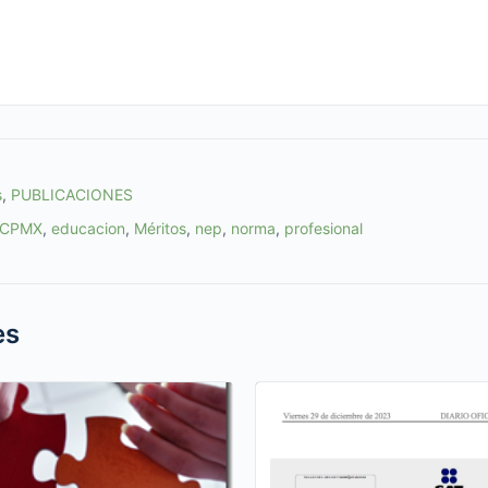
s
,
PUBLICACIONES
CPMX
,
educacion
,
Méritos
,
nep
,
norma
,
profesional
es