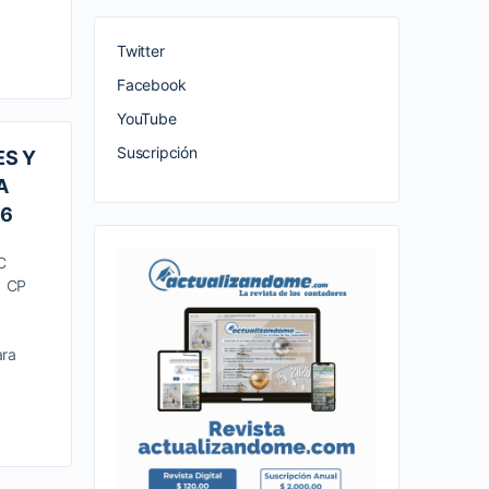
Twitter
Facebook
YouTube
Suscripción
ES Y
A
16
C
a CP
ara