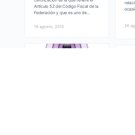
relac
Artículo 52 del Código Fiscal de la
ocasi
Federación y que es uno de…
26 ag
19 agosto, 2015
AMC
ANI
– E
CER
14/
LA HORA AMCPCRS –
Progr
DÓLAR 11/08/2015
Jacob
la In
Sesión a cargo del CP Jacobo
en la
Fournier Castañeda en esta
de Ju
ocasión hablando a cerca del