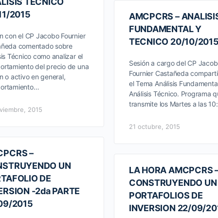
LISIS TECNICO
11/2015
AMCPCRS – ANALISI
FUNDAMENTAL Y
n con el CP Jacobo Fournier
TECNICO 20/10/2015
añeda comentado sobre
sis Técnico como analizar el
Sesión a cargo del CP Jaco
rtamiento del precio de una
Fournier Castañeda compart
n o activo en general,
el Tema Análisis Fundamenta
ortamiento…
Análisis Técnico. Programa q
transmite los Martes a las 1
viembre, 2015
21 octubre, 2015
PCRS –
NSTRUYENDO UN
LA HORA AMCPCRS 
TAFOLIO DE
CONSTRUYENDO UN
ERSION -2da PARTE
PORTAFOLIOS DE
09/2015
INVERSION 22/09/20