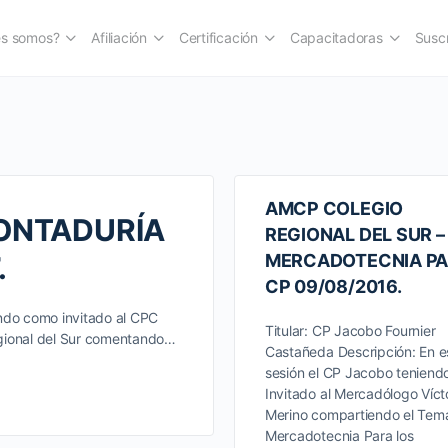
es somos?
Afiliación
Certificación
Capacitadoras
Suscr
AMCP COLEGIO
CONTADURÍA
REGIONAL DEL SUR –
.
MERCADOTECNIA P
CP 09/08/2016.
ndo como invitado al CPC
Titular: CP Jacobo Fournier
egional del Sur comentando…
Castañeda Descripción: En e
sesión el CP Jacobo teniend
Invitado al Mercadólogo Víct
Merino compartiendo el Tem
Mercadotecnia Para los