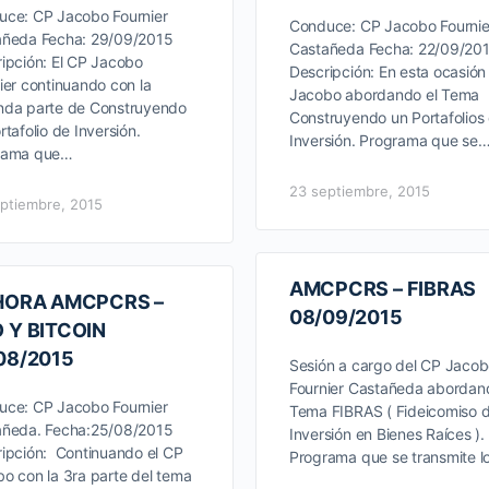
ce: CP Jacobo Fournier
Conduce: CP Jacobo Fournie
añeda Fecha: 29/09/2015
Castañeda Fecha: 22/09/20
ipción: El CP Jacobo
Descripción: En esta ocasión
ier continuando con la
Jacobo abordando el Tema
nda parte de Construyendo
Construyendo un Portafolios
rtafolio de Inversión.
Inversión. Programa que se
rama que…
23 septiembre, 2015
ptiembre, 2015
AMCPCRS – FIBRAS
HORA AMCPCRS –
08/09/2015
 Y BITCOIN
08/2015
Sesión a cargo del CP Jaco
Fournier Castañeda abordan
ce: CP Jacobo Fournier
Tema FIBRAS ( Fideicomiso 
añeda. Fecha:25/08/2015
Inversión en Bienes Raíces ).
ipción: Continuando el CP
Programa que se transmite 
o con la 3ra parte del tema