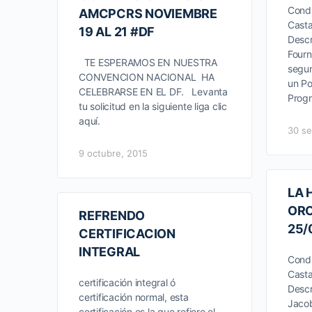
Condu
AMCPCRS NOVIEMBRE
Cast
19 AL 21 #DF
Descr
Fourn
TE ESPERAMOS EN NUESTRA
segu
CONVENCION NACIONAL HA
un Po
CELEBRARSE EN EL DF. Levanta
Prog
tu solicitud en la siguiente liga clic
aquí.
30 se
9 octubre, 2015
LA 
ORO
REFRENDO
25/
CERTIFICACION
INTEGRAL
Condu
Cast
certificación integral ó
Descr
certificación normal, esta
Jacob
certificación es la que refiere el