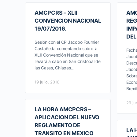
AMCPCRS – XLII
AMC
CONVENCION NACIONAL
REG
19/07/2016.
IMP
DEL
Sesión con el CP Jacobo Fournier
Castañeda comentando sobre la
Fecha
XLII Convención Nacional que se
Jacob
llevará a cabo en San Cristóbal de
Descr
las Casas, Chiapas…
Jaco
Sobre
19 julio, 2016
Econó
Brexi
29 ju
LA HORA AMCPCRS –
APLICACION DEL NUEVO
REGLAMENTO DE
LA 
TRANSITO EN MEXICO