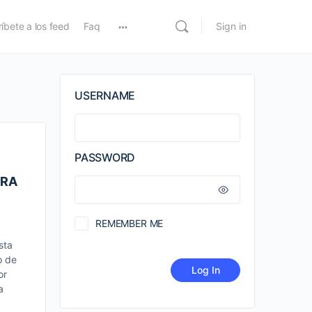
íbete a los feed
Faq
Sign in
USERNAME
PASSWORD
ARA
REMEMBER ME
sta
o de
or
a