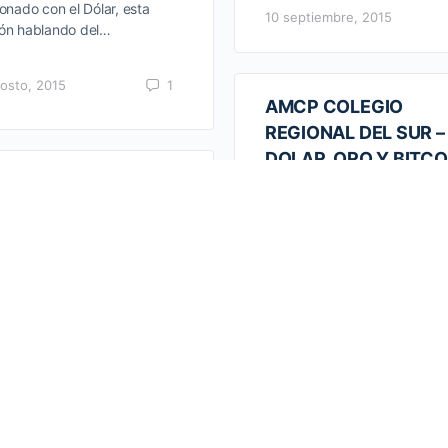
ionado con el Dólar, esta
10 septiembre, 2015
ón hablando del…
osto, 2015
1
AMCP COLEGIO
REGIONAL DEL SUR –
DOLAR, ORO Y BITCO
PCRS – 3ER
2DA PARTE 18/08/20
VERSARIO AMCPMX
Sesión a cardo del Titular CP
XAMEN DE
Jacobo Fournier continuand
TIFICACION
la segunda parte del Tema D
07/2015
(Beneficios y Perjuicios de 
Caro, ¿Cómo invertir…
ama a cargo del Titular CP
o Fournier Castañeda, con
19 agosto, 2015
vitación para estar presentes
 Reunión del Df el Sábado 25
lio…