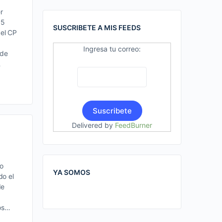
r
15
SUSCRIBETE A MIS FEEDS
 el CP
Ingresa tu correo:
 de
…
Delivered by
FeedBurner
bo
YA SOMOS
do el
de
los…