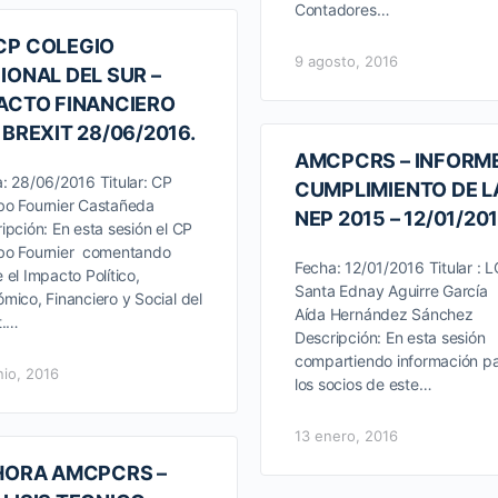
Contadores…
P COLEGIO
9 agosto, 2016
IONAL DEL SUR –
ACTO FINANCIERO
 BREXIT 28/06/2016.
AMCPCRS – INFORM
: 28/06/2016 Titular: CP
CUMPLIMIENTO DE L
o Fournier Castañeda
NEP 2015 – 12/01/20
ipción: En esta sesión el CP
bo Fournier comentando
Fecha: 12/01/2016 Titular : L
 el Impacto Político,
Santa Ednay Aguirre Garcí
mico, Financiero y Social del
Aída Hernández Sánchez
t.…
Descripción: En esta sesión
compartiendo información p
nio, 2016
los socios de este…
13 enero, 2016
HORA AMCPCRS –