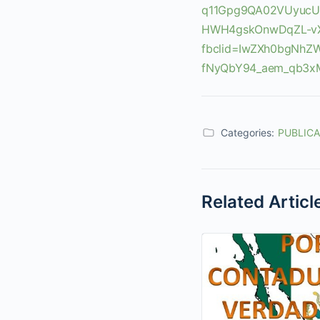
q11Gpg9QA02VUyucUB
HWH4gskOnwDqZL-vX
fbclid=IwZXh0bgNh
fNyQbY94_aem_qb3x
Categories:
PUBLIC
Related Articl