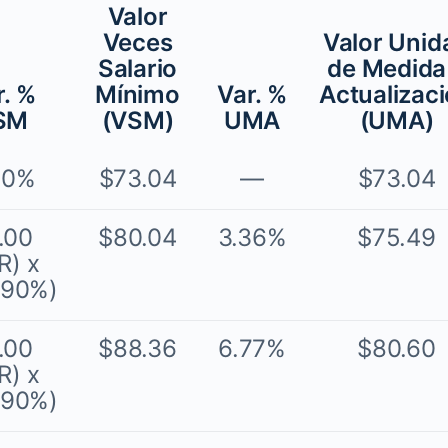
Valor
Veces
Valor Unid
Salario
de Medida
r. %
Mínimo
Var. %
Actualizac
SM
(VSM)
UMA
(UMA)
20%
$73.04
—
$73.04
.00
$80.04
3.36%
$75.49
R) x
.90%)
.00
$88.36
6.77%
$80.60
R) x
.90%)