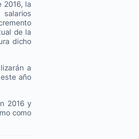
e 2016, la
 salarios
ncremento
ual de la
ura dicho
lizarán a
 este año
en 2016 y
nimo como