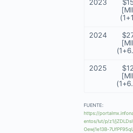
2023
$1
[MI
(1+
2024
$2
[MI
(1+6
2025
$1
[MI
(1+6
FUENTE:
https://portalmx.info
entos/!ut/p/z1/jZD
Oewj1e13B-7UfPF95