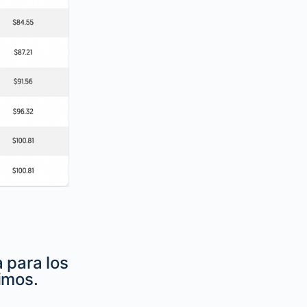
 para los
imos.