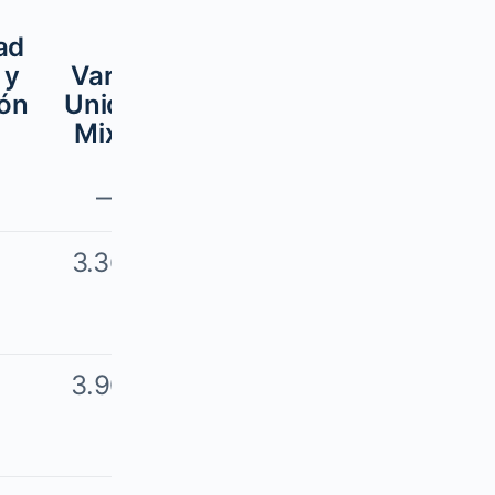
Valor
ad
Unidad
 y
Var. %
Mixta
ión
Unidad
Infonavit
Mixta
(UMI)
—
$73.04
3.36%
$75.49
3.90%
$78.43