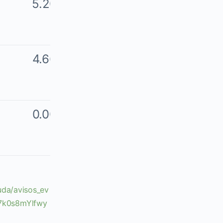
5.20%
$96.32
4.66%
$100.81
0.00%
$100.81
uda/avisos_ev
7k0s8mYlfwy