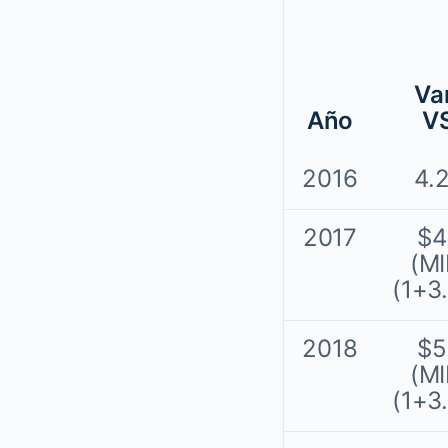
Va
Año
V
2016
4.
2017
$4
(MI
(1+3
2018
$5
(MI
(1+3