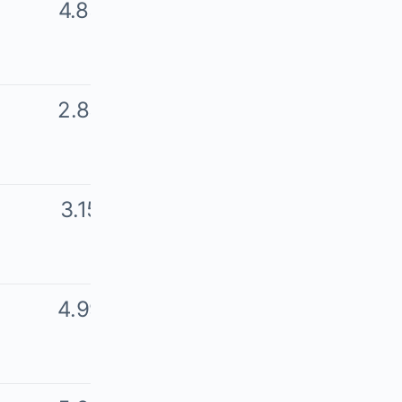
4.83%
$82.22
2.83%
$84.55
3.15%
$87.21
4.99%
$91.56