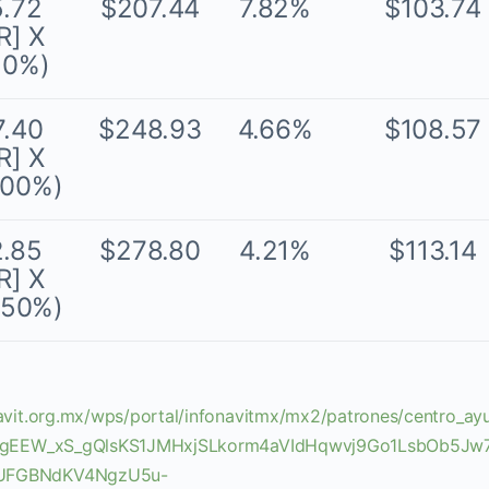
5.72
$207.44
7.82%
$103.74
R] X
10%)
7.40
$248.93
4.66%
$108.57
R] X
.00%)
2.85
$278.80
4.21%
$113.14
R] X
.50%)
navit.org.mx/wps/portal/infonavitmx/mx2/patrones/centro_ay
LDsIgEEW_xS_gQlsKS1JMHxjSLkorm4aVIdHqwvj9Go1LsbOb5Jw
qUFGBNdKV4NgzU5u-