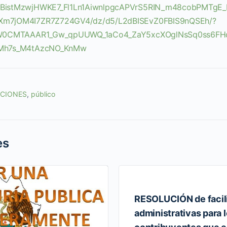
istMzwjHWKE7_Fl1Ln1AiwnlpgcAPVrS5RIN_m48cobPMTgE_
m7jOM4I7ZR7Z724GV4/dz/d5/L2dBISEvZ0FBIS9nQSEh/?
ZW0CMTAAAR1_Gw_qpUUWQ_1aCo4_ZaY5xcXOglNsSq0ss6FH
Mh7s_M4tAzcNO_KnMw
ACIONES
,
público
es
RESOLUCIÓN de facil
administrativas para 