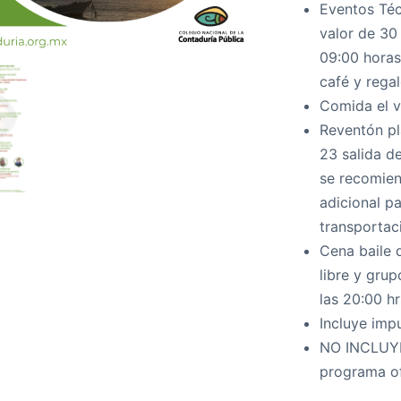
Eventos Téc
valor de 30 
09:00 horas
café y rega
Comida el v
Reventón pl
23 salida de
se recomien
adicional p
transportac
Cena baile 
libre y gru
las 20:00 hr
Incluye imp
NO INCLUYE 
programa of