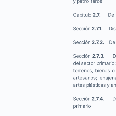
y petrolíferos
Capítulo
2.7.
De los
Sección
2.7.1.
Dispo
Sección
2.7.2.
De
Sección
2.7.3.
De l
del sector primario
terrenos, bienes o
artesanos; enajen
artes plásticas y a
Sección
2.7.4.
De l
primario