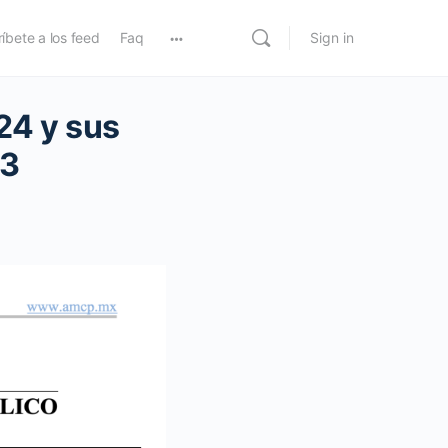
íbete a los feed
Faq
Sign in
24 y sus
23