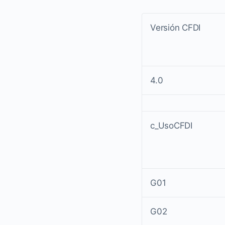
Versión CFDI
4.0
c_UsoCFDI
G01
G02