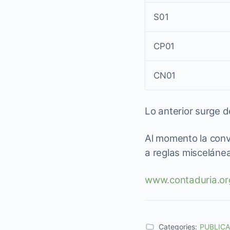
S01
CP01
CN01
Lo anterior surge 
Al momento la conv
a reglas misceláne
www.contaduria.o
Categories:
PUBLIC