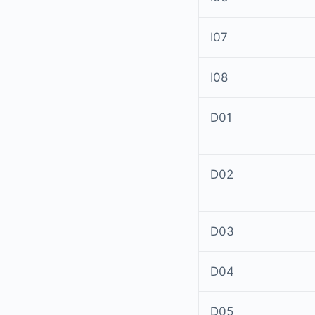
I07
I08
D01
D02
D03
D04
D05