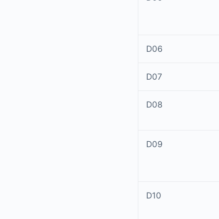
D06
D07
D08
D09
D10