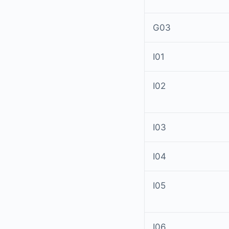
G03
I01
I02
I03
I04
I05
I06