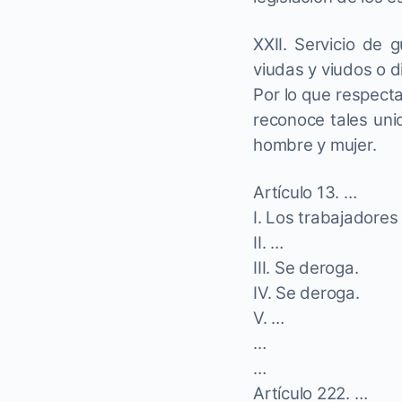
XXII. Servicio de
viudas y viudos o d
Por lo que respect
reconoce tales uni
hombre y mujer.
Artículo 13. …
I. Los trabajadores
II. …
III. Se deroga.
IV. Se deroga.
V. …
…
…
Artículo 222. …