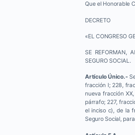
Que el Honorable Co
DECRETO
«EL CONGRESO GE
SE REFORMAN, A
SEGURO SOCIAL.
Artículo Único.-
Se
fracción I; 228, fra
nueva fracción XX,
párrafo; 227, fracci
el inciso c), de la 
Seguro Social, par