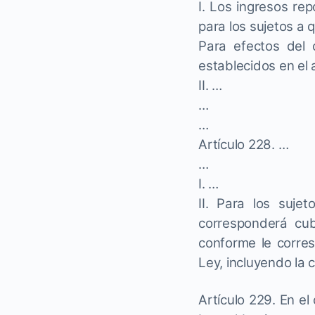
I. Los ingresos re
para los sujetos a q
Para efectos del 
establecidos en el 
II. …
…
…
Artículo 228. …
…
I. …
II. Para los suje
corresponderá cub
conforme le corre
Ley, incluyendo la c
Artículo 229. En el 