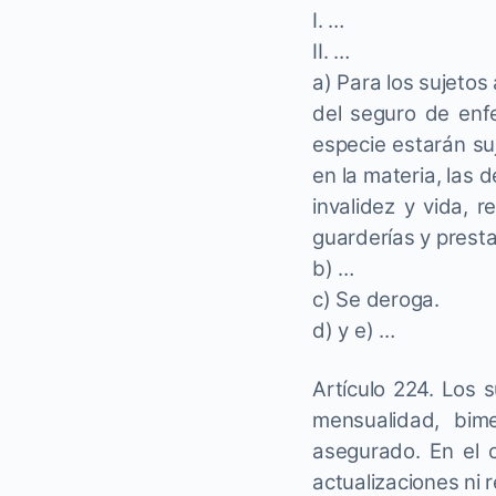
I. …
II. …
a) Para los sujetos 
del seguro de enf
especie estarán su
en la materia, las 
invalidez y vida, 
guarderías y presta
b) …
c) Se deroga.
d) y e) …
Artículo 224. Los 
mensualidad, bime
asegurado. En el 
actualizaciones ni 