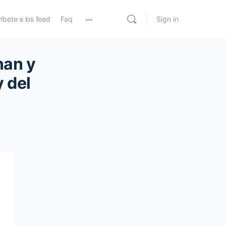
íbete a los feed
Faq
Sign in
nan y
 del