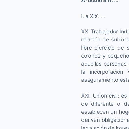
Artículo 5 A. …
I. a XIX. …
XX. Trabajador Ind
relación de subord
libre ejercicio de
colonos y pequeños
aquellas personas 
la incorporación
aseguramiento estab
XXI. Unión civil: e
de diferente o d
establecen un hog
deriven obligacion
legislación de los 