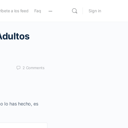
íbete a los feed
Faq
Sign in
Adultos
2
Comments
no lo has hecho, es