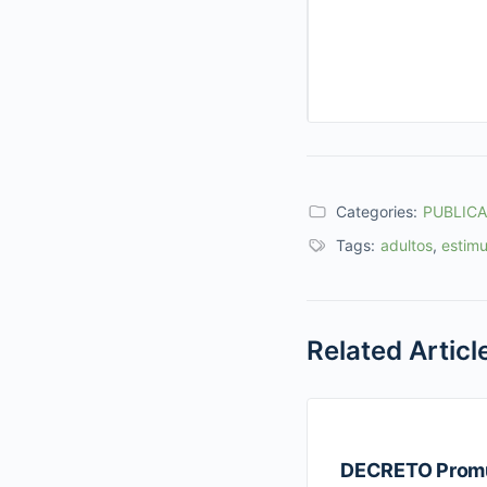
Categories:
PUBLIC
Tags:
adultos
,
estimu
Related Articl
DECRETO Promul