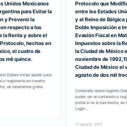
dos Unidos Mexicanos
Protocolo que Modifi
rgentina para Evitar la
entre los Estados Un
n y Prevenir la
y el Reino de Bélgica 
con respecto a los
Doble Imposición e Im
 la Renta y sobre el
Evasión Fiscal en Mat
 Protocolo, hechos en
Impuestos sobre la Re
ico, el cuatro de
la Ciudad de México 
s mil quince.
noviembre de 1992, f
Ciudad de México el v
agosto de dos mil tre
tro Debes iniciar sesión para
o o registrarte en nuestro
cho, es totalmente gratis.
Contenido sobre registro Deb
poder ver el contenido o regi
portal si no lo has hecho, es 
Login…
17 agosto, 2017