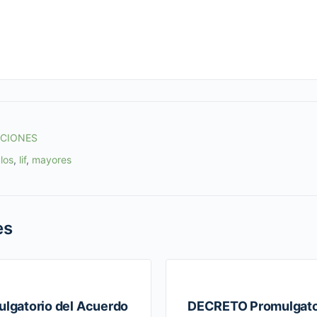
ACIONES
los
,
lif
,
mayores
es
gatorio del Acuerdo
DECRETO Promulgator