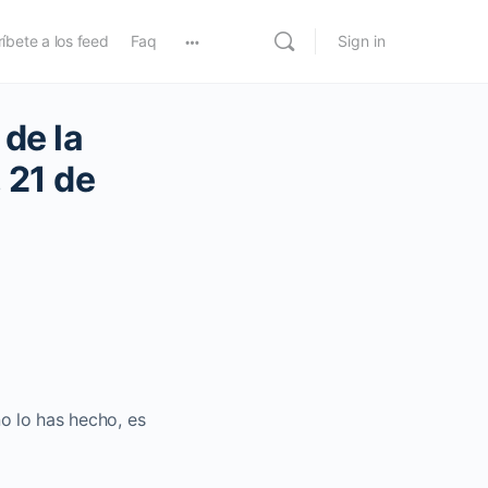
íbete a los feed
Faq
Sign in
de la
 21 de
no lo has hecho, es