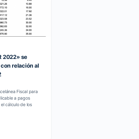
R 2022» se
Anexo 1-A Trámites Fiscal
con relación al
2022. DOF 30/12/2021
2
ANEXO 1-A de la Resolución Miscelá
para 2022, publicada en la edición v
celánea Fiscal para
27 de diciembre de 2021. Al margen
licable a pagos
el cálculo de los
31 diciembre, 2021