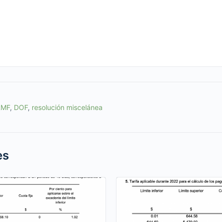
RMF
,
DOF
,
resolución miscelánea
es