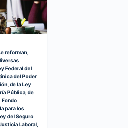
e reforman,
Se publican reformas fisca
diversas
LISR,LIVA,LIEPS, LISAN, CFF
ey Federal del
DOF 12/11/2021.
gánica del Poder
ión, de la Ley
DECRETO por el que se reforman, a
derogan diversas disposiciones de l
ría Pública, de
Impuesto sobre la Renta, de la Ley 
el Fondo
da para los
12 noviembre, 2021
Ley del Seguro
Justicia Laboral,