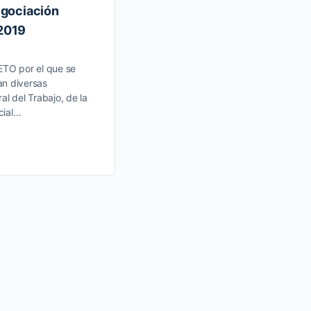
egociación
/2019
TO por el que se
an diversas
al del Trabajo, de la
cial…