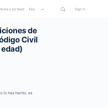
íbete a los feed
Faq
Sign in
iciones de
ódigo Civil
 edad)
no lo has hecho, es