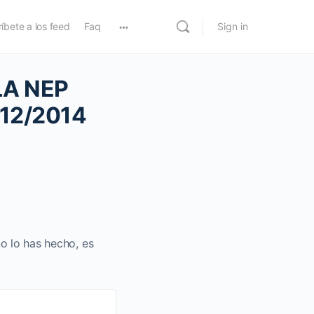
íbete a los feed
Faq
Sign in
LA NEP
/12/2014
no lo has hecho, es