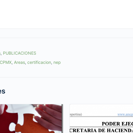
s
,
PUBLICACIONES
CPMX
,
Areas
,
certificacion
,
nep
es