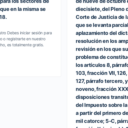
 para los sectores de
de nueve de octubre 
que en la misma se
diecisiete, del Pleno
18.
Corte de Justicia de l
que se levanta parcia
aplazamiento del dict
tro Debes iniciar sesión para
o o registrarte en nuestro
resolución en los am
cho, es totalmente gratis.
revisión en los que su
problema de constitu
los artículos 8, párra
103, fracción VII, 126,
127, párrafo tercero, y
noveno, fracción XXX
disposiciones transito
del Impuesto sobre la
a partir del primero d
mil catorce; 5-C, párr