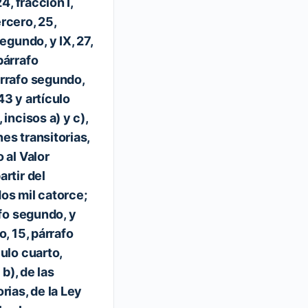
4, fracción I,
1 mayo, 2019
rcero, 25,
egundo, y IX, 27,
párrafo
árrafo segundo,
43 y artículo
 incisos a) y c),
ones transitorias,
 al Valor
rtir del
os mil catorce;
afo segundo, y
o, 15, párrafo
ulo cuarto,
 b), de las
rias, de la Ley