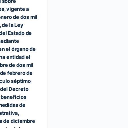
l sobre
s, vigente a
enero de dos mil
 de la Ley
del Estado de
mediante
en el órgano de
cha entidad el
bre de dos mil
 de febrero de
ículo séptimo
, del Decreto
 beneficios
 medidas de
trativa,
is de diciembre