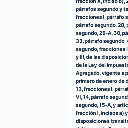
fracción X, inciso b), 2
párrafos segundo y te
fracciones I, párrafo s
párrafo segundo, 28, 
segundo, 28-A, 30, p
33, párrafo segundo, 
segundo, fracciones I,
y III, de las disposici
de la Ley del Impuesto
Agregado, vigente a pa
primero de enero de d
13, fracciones I, párr
VI, 14, párrafo segund
segundo, 15-A, y artíc
fracción I, incisos a) y
disposiciones transito