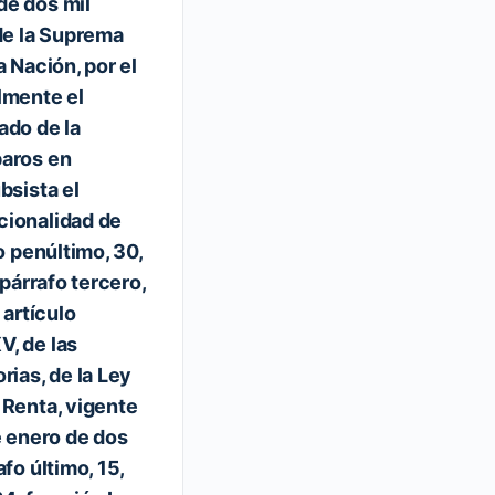
de dos mil
 de la Suprema
a Nación, por el
lmente el
ado de la
paros en
bsista el
Decreto de reformas labora
cionalidad de
seguridad social, en materi
fo penúltimo, 30,
Justicia Laboral, Libertad S
 párrafo tercero,
Negociación Colectiva. DO
 artículo
1/05/2019.
V, de las
rias, de la Ley
Contenido sobre registro Debes inici
 Renta, vigente
poder ver el contenido o registrarte
portal si no lo has hecho, es totalmen
e enero de dos
Login…
afo último, 15,