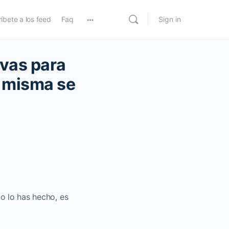
íbete a los feed
Faq
Sign in
vas para
a misma se
no lo has hecho, es