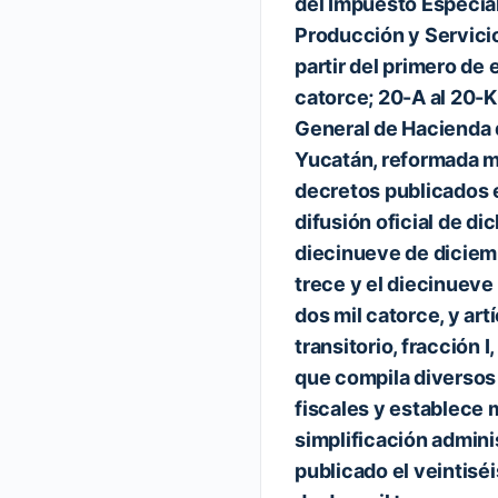
del Impuesto Especia
Producción y Servicio
partir del primero de 
catorce; 20-A al 20-K,
General de Hacienda 
Yucatán, reformada 
decretos publicados 
difusión oficial de di
diecinueve de diciem
trece y el diecinueve
dos mil catorce, y art
transitorio, fracción I
que compila diversos
fiscales y establece
simplificación adminis
publicado el veintisé